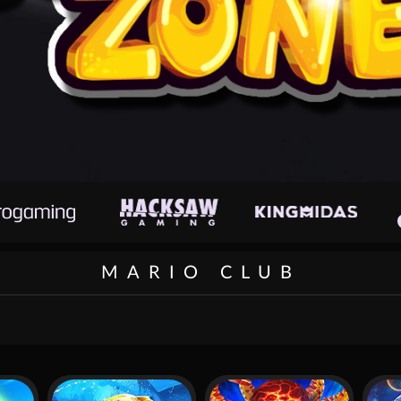
MARIO CLUB