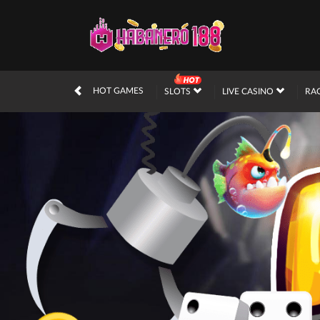
HOT GAMES
SLOTS
LIVE CASINO
RA