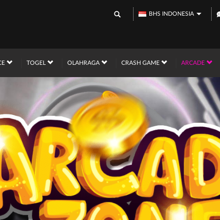
BHS INDONESIA
CE
TOGEL
OLAHRAGA
CRASH GAME
ARCADE