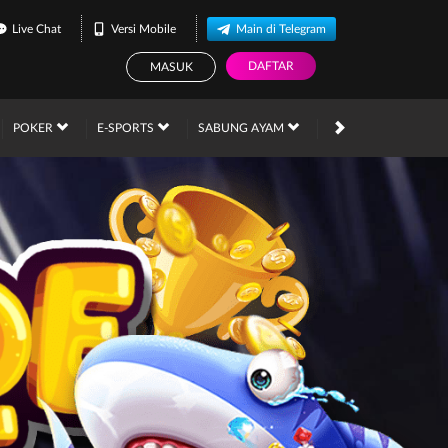
Live Chat
Versi Mobile
Main di Telegram
DAFTAR
MASUK
PROMOSI
POKER
E-SPORTS
SABUNG AYAM